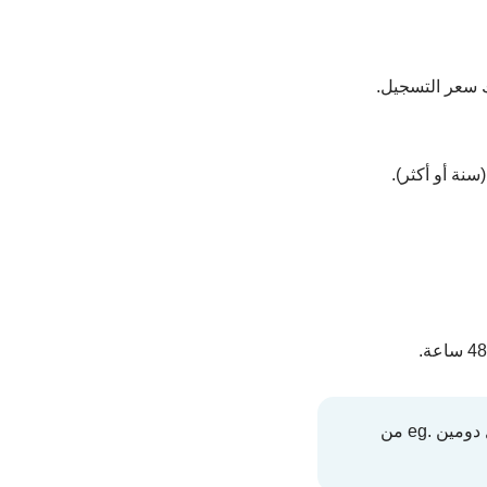
ك سعر التسجيل.
سنة أو أكثر).
فريقنا في مصر للاستضافة هيساعدك في إجراءات تسجيل دومين .eg من