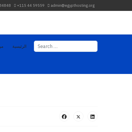
 84848
+115 44 59559
admin@egypthosting.org
Search
الرئيسية
من