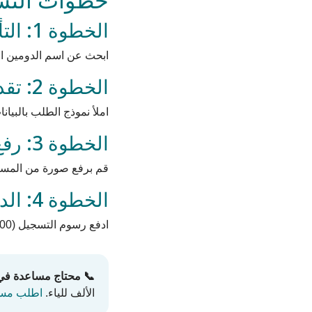
الخطوة 1: التأكد من توفر الاسم
ابحث عن اسم الدومين الم
الخطوة 2: تقديم طلب التسجيل
املأ نموذج الطلب بالبيان
الخطوة 3: رفع المستندات
قم برفع صورة من المستن
الخطوة 4: الدفع والتأكيد
ادفع رسوم التسجيل (800 جنيه سنويًا للدومين .eg). بعد التحقق، سيتم تفعيل الدومين خلال 24-48 ساعة.
📞 محتاج مساعدة في
الألف للياء.
اطلب مسا