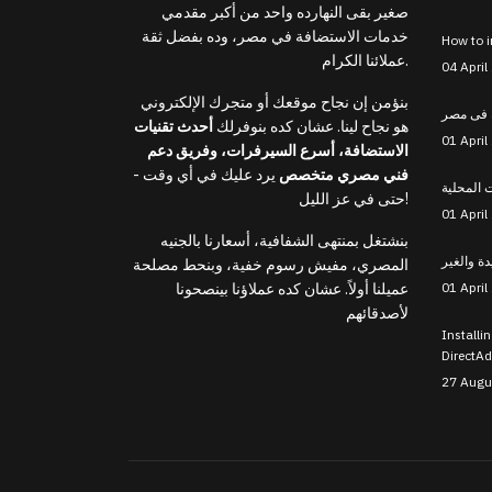
صغير بقى النهارده واحد من أكبر مقدمي
خدمات الاستضافة في مصر، وده بفضل ثقة
How to in
عملائنا الكرام.
04 April
بنؤمن إن نجاح موقعك أو متجرك الإلكتروني
 فى مصر
هو نجاح لينا. عشان كده بنوفرلك
أحدث تقنيات
01 April
الاستضافة، أسرع السيرفرات، وفريق دعم
فني مصري متخصص
يرد عليك في أي وقت -
 المحلية
حتى في عز الليل!
01 April
بنشتغل بمنتهى الشفافية، أسعارنا بالجنيه
ة والغير
المصري، مفيش رسوم خفية، وبنحط مصلحة
01 April
عميلنا أولاً. عشان كده عملاؤنا بينصحونا
لأصدقائهم
Installi
DirectA
27 Augu