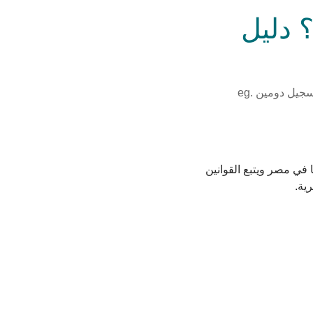
خطوة؟ دليل
الدومين المصري (.eg) هو بطاقة تعريف موقعك للعالم. في هذا الدليل، هنتعلم معًا خطوات تسجيل دومين .eg
 ينتهي بـ .eg يعني إنه مسجل رسميًا في مصر ويتبع القوانين
ية.