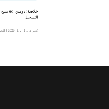
خلاصة:
دومين 
التسجيل.
نُشر في: 1 أبريل 2025 | التصنيف: دومينات