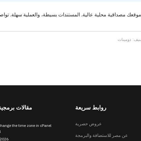
.eg يمنح موقعك مصداقية محلية عالية. المستندات بسيطة، والعملية سهلة. ت
روابط سريعة
مقالات برمجية
عروض حصرية
hange the time zone in cPanel
l
عن مصر للاستضافة والبرمجة
 2026