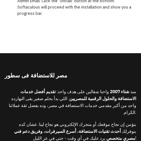
Admin Email. Click the "Install" button at the bottom.
Softaculous will proceed with the installation and show you a
progress bar.
مصر للاستضافة فى سطور
منذ
شتاء 2007
واحنا شغالين على هدف واحد:
تقديم أفضل خدمات
الاستضافة والحلول الرقمية للمصريين
. اللي بدأ بحلم صغير بقى النهارده
واحد من أكبر مقدمي خدمات الاستضافة في مصر، وده بفضل ثقة عملائنا
الكرام.
بنؤمن إن نجاح موقعك أو متجرك الإلكتروني هو نجاح لينا. عشان كده
بنوفرلك
أحدث تقنيات الاستضافة، أسرع السيرفرات، وفريق دعم فني
يرد عليك في أي وقت - حتى في عز الليل!
مصري متخصص