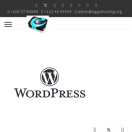
+100 17 84848
+115 44 59559
admin@egypthosting.org